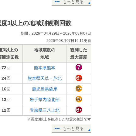
もっと見る
震度3以上の地域別観測回数
期間：2026年04月29日～2026年08月07日
2026年08月07日16:11更新
度3以上の
地域震度の
観測した
震観測回数
地域
最大震度
72
回
熊本県熊本
24
回
熊本県天草・芦北
16
回
鹿児島県薩摩
13
回
岩手県内陸北部
12
回
青森県三八上北
※震度3以上を観測した地震の集計です
もっと見る