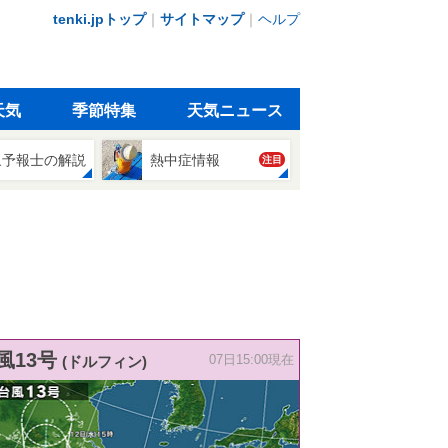
tenki.jpトップ
｜
サイトマップ
｜
ヘルプ
天気
季節特集
天気ニュース
象予報士の解説
熱中症情報
注目
風13号
(ドルフィン)
07日15:00現在