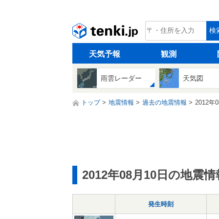
tenki.jp
検
天気予報
観測
雨雲レーダー
天気図
トップ
地震情報
過去の地震情報
2012年
2012年08月10日の地震情
発生時刻