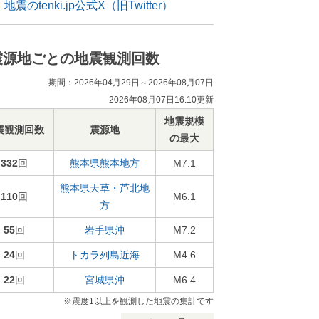
地震のtenki.jp公式X（旧Twitter）
震源地ごとの地震観測回数
期間：2026年04月29日～2026年08月07日
2026年08月07日16:10更新
地震規模
震観測回数
震源地
の最大
332
回
熊本県熊本地方
M7.1
熊本県天草・芦北地
110
回
M6.1
方
55
回
岩手県沖
M7.2
24
回
トカラ列島近海
M4.6
22
回
宮城県沖
M6.4
※震度1以上を観測した地震の集計です