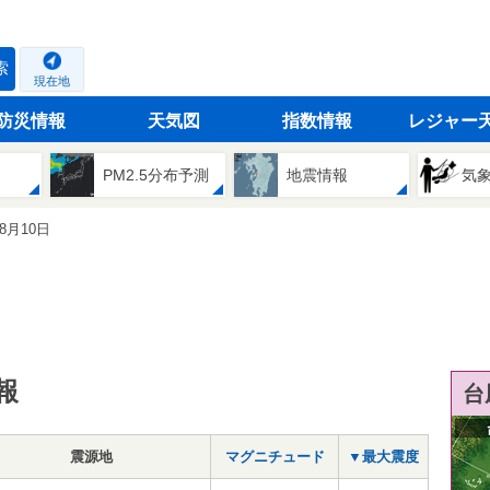
索
現在地
防災情報
天気図
指数情報
レジャー
PM2.5分布予測
地震情報
気
08月10日
報
台
震源地
マグニチュード
▼最大震度