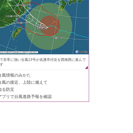
で非常に強い台風13号が名護市付近を西南西に進んで
す
台風情報のみかた
台風の接近、上陸に備えて
知る防災
アプリで台風進路予報を確認