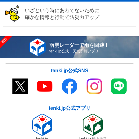
いざという時にあわてないために
確かな情報と行動で防災力アップ
雨雲レーダーで雨を回避！
tenki.jp公式 天気予報アプリ
tenki.jp公式SNS
tenki.jp公式アプリ
tenki.jp
tenki.jp 登山天気