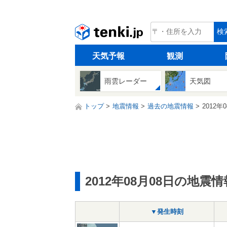
tenki.jp
検
天気予報
観測
雨雲レーダー
天気図
トップ
地震情報
過去の地震情報
2012年
2012年08月08日の地震情
▼発生時刻