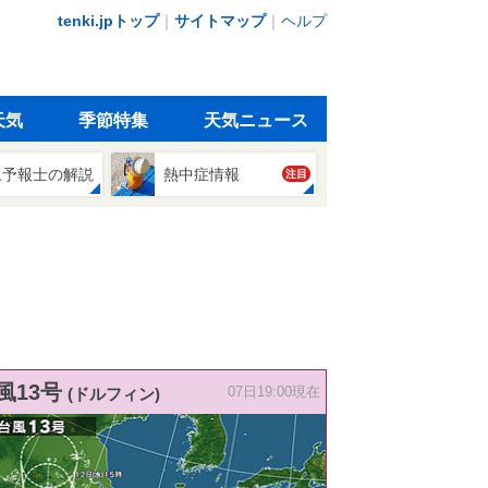
tenki.jpトップ
｜
サイトマップ
｜
ヘルプ
天気
季節特集
天気ニュース
象予報士の解説
熱中症情報
注目
風13号
(ドルフィン)
07日19:00現在