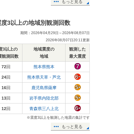
もっと見る
震度3以上の地域別観測回数
期間：2026年04月29日～2026年08月07日
2026年08月07日20:11更新
度3以上の
地域震度の
観測した
震観測回数
地域
最大震度
72
回
熊本県熊本
24
回
熊本県天草・芦北
16
回
鹿児島県薩摩
13
回
岩手県内陸北部
12
回
青森県三八上北
※震度3以上を観測した地震の集計です
もっと見る