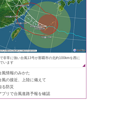
で非常に強い台風13号が那覇市の北約100kmを西に
でいます
台風情報のみかた
台風の接近、上陸に備えて
知る防災
アプリで台風進路予報を確認