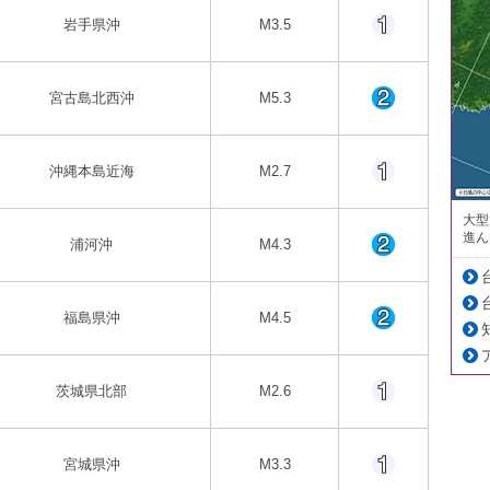
岩手県沖
M3.5
宮古島北西沖
M5.3
沖縄本島近海
M2.7
大型
進ん
浦河沖
M4.3
福島県沖
M4.5
茨城県北部
M2.6
宮城県沖
M3.3