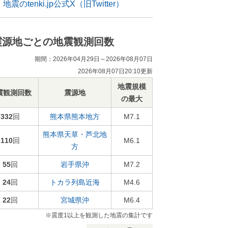
地震のtenki.jp公式X（旧Twitter）
震源地ごとの地震観測回数
期間：2026年04月29日～2026年08月07日
2026年08月07日20:10更新
地震規模
震観測回数
震源地
の最大
332
回
熊本県熊本地方
M7.1
熊本県天草・芦北地
110
回
M6.1
方
55
回
岩手県沖
M7.2
24
回
トカラ列島近海
M4.6
22
回
宮城県沖
M6.4
※震度1以上を観測した地震の集計です