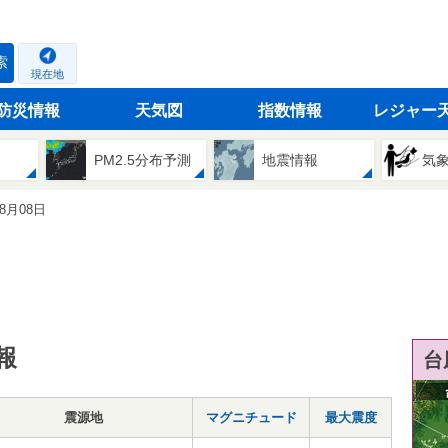
索
現在地
防災情報
天気図
指数情報
レジャー
PM2.5分布予測
地震情報
気
08月08日
報
台
震源地
マグニチュード
最大震度