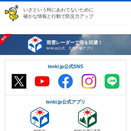
いざという時にあわてないために
確かな情報と行動で防災力アップ
雨雲レーダーで雨を回避！
tenki.jp公式 天気予報アプリ
tenki.jp公式SNS
tenki.jp公式アプリ
tenki.jp
tenki.jp 登山天気