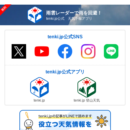
雨雲レーダーで雨を回避！
tenki.jp公式 天気予報アプリ
tenki.jp公式SNS
tenki.jp公式アプリ
tenki.jp
tenki.jp 登山天気