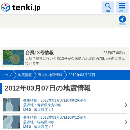
tenki.jp
検索
メニュー
現在地
台風13号情報
08日07:00現在
大型で非常に強い台風13号が久米島の北北西約70kmを西に進ん
でいます
トップ
地震情報
過去の地震情報
2012年03月07日
2012年03月07日の地震情報
発生時刻：2012年03月07日04時26分頃
震源地：青森県東方沖頃
M4.0
最大震度：2
発生時刻：2012年03月07日10時12分頃
震源地：福島県沖頃
M4.0
最大震度：2