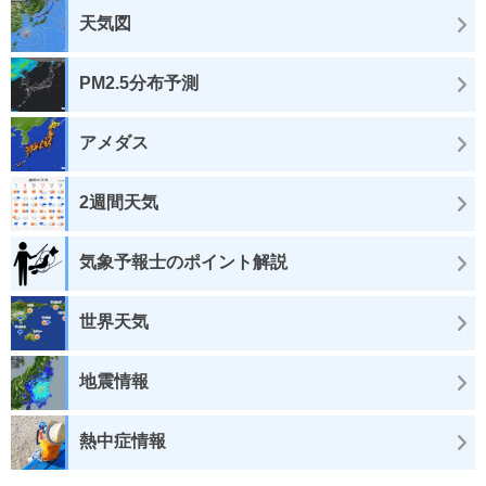
天気図
PM2.5分布予測
アメダス
2週間天気
気象予報士のポイント解説
世界天気
地震情報
熱中症情報