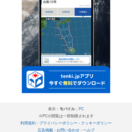
表示：
モバイル
｜
PC
※PCの閲覧は一部制限されます
利用規約
-
プライバシーポリシー
-
クッキーポリシー
広告掲載
-
お問い合わせ
-
ヘルプ