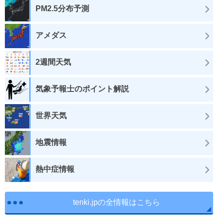
PM2.5分布予測
アメダス
2週間天気
気象予報士のポイント解説
世界天気
地震情報
熱中症情報
tenki.jpの全情報はこちら