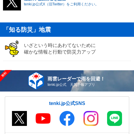
tenki.jp公式X（旧Twitter）をご利用ください。
「知る防災」地震
いざという時にあわてないために
確かな情報と行動で防災力アップ
雨雲レーダーで雨を回避！
tenki.jp公式 天気予報アプリ
tenki.jp公式SNS