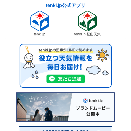
tenki.jp公式アプリ
tenki.jp
tenki.jp 登山天気