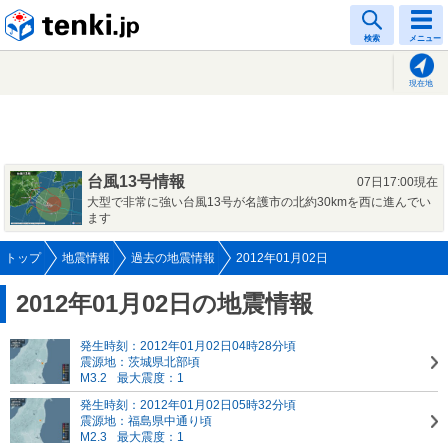
tenki.jp
検索
メニュー
現在地
台風13号情報
07日17:00現在
大型で非常に強い台風13号が名護市の北約30kmを西に進んでい
ます
トップ
地震情報
過去の地震情報
2012年01月02日
2012年01月02日の地震情報
発生時刻：2012年01月02日04時28分頃
震源地：茨城県北部頃
M3.2
最大震度：1
発生時刻：2012年01月02日05時32分頃
震源地：福島県中通り頃
M2.3
最大震度：1