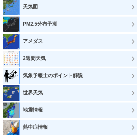
天気図
PM2.5分布予測
アメダス
2週間天気
気象予報士のポイント解説
世界天気
地震情報
熱中症情報