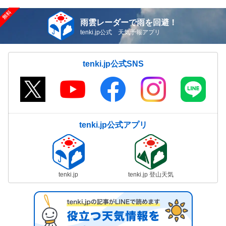
雨雲レーダーで雨を回避！
tenki.jp公式 天気予報アプリ
tenki.jp公式SNS
tenki.jp公式アプリ
tenki.jp
tenki.jp 登山天気