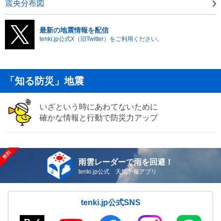
震央分布図
最新の地震情報を配信
tenki.jp公式X（旧Twitter）をご利用ください。
「知る防災」地震
いざという時にあわてないために
確かな情報と行動で防災力アップ
雨雲レーダーで雨を回避！
tenki.jp公式 天気予報アプリ
tenki.jp公式SNS