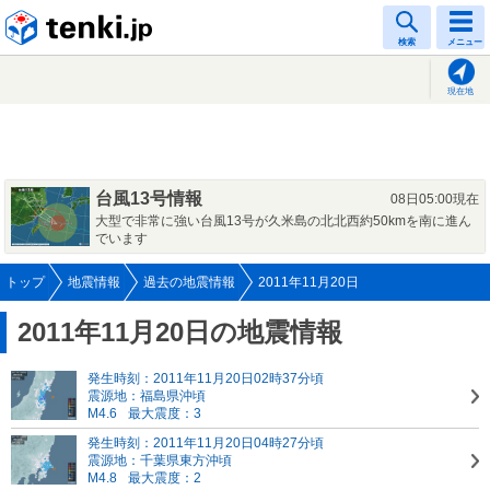
tenki.jp
検索
メニュー
現在地
台風13号情報
08日05:00現在
大型で非常に強い台風13号が久米島の北北西約50kmを南に進ん
でいます
トップ
地震情報
過去の地震情報
2011年11月20日
2011年11月20日の地震情報
発生時刻：2011年11月20日02時37分頃
震源地：福島県沖頃
M4.6
最大震度：3
発生時刻：2011年11月20日04時27分頃
震源地：千葉県東方沖頃
M4.8
最大震度：2