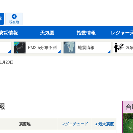
索
現在地
防災情報
天気図
指数情報
レジャー
PM2.5分布予測
地震情報
気
11月20日
報
台
震源地
マグニチュード
▲最大震度