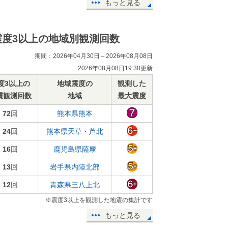
もっと見る
震度3以上の地域別観測回数
期間：2026年04月30日～2026年08月08日
2026年08月08日19:30更新
度3以上の
地域震度の
観測した
震観測回数
地域
最大震度
72
回
熊本県熊本
24
回
熊本県天草・芦北
16
回
鹿児島県薩摩
13
回
岩手県内陸北部
12
回
青森県三八上北
※震度3以上を観測した地震の集計です
もっと見る