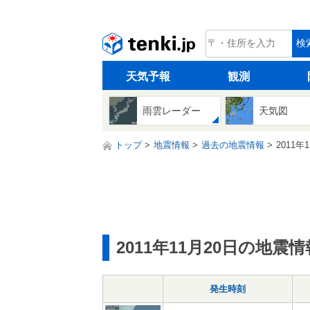
tenki.jp
検
天気予報
観測
雨雲レーダー
天気図
トップ
地震情報
過去の地震情報
2011年
2011年11月20日の地震情
発生時刻