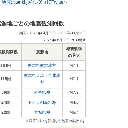
地震のtenki.jp公式X（旧Twitter）
震源地ごとの地震観測回数
期間：2026年04月30日～2026年08月08日
2026年08月08日19:30更新
地震規模
震観測回数
震源地
の最大
334
回
熊本県熊本地方
M7.1
熊本県天草・芦北地
115
回
M6.1
方
56
回
岩手県沖
M7.2
24
回
トカラ列島近海
M4.6
22
回
宮城県沖
M6.4
※震度1以上を観測した地震の集計です