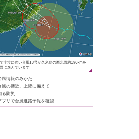
で非常に強い台風13号が久米島の西北西約190kmを
西に進んでいます
台風情報のみかた
台風の接近、上陸に備えて
知る防災
アプリで台風進路予報を確認