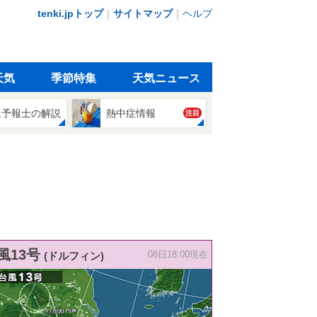
tenki.jpトップ
｜
サイトマップ
｜
ヘルプ
天気
季節特集
天気ニュース
象予報士の解説
熱中症情報
注目
風13号
(ドルフィン)
08日18:00現在