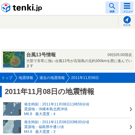
tenki.jp
検索
メニュー
現在地
台風13号情報
09日05:00現在
大型で非常に強い台風13号が石垣島の北約300kmを西に進んでい
ます
トップ
地震情報
過去の地震情報
2011年11月08日
2011年11月08日の地震情報
発生時刻：2011年11月08日11時59分頃
震源地：沖縄本島北西沖頃
M6.8
最大震度：4
発生時刻：2011年11月08日03時30分頃
震源地：福島県中通り頃
M3.8
最大震度：3