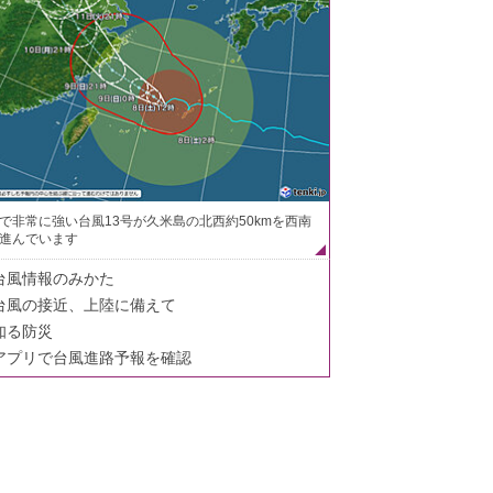
で非常に強い台風13号が久米島の北西約50kmを西南
進んでいます
台風情報のみかた
台風の接近、上陸に備えて
知る防災
アプリで台風進路予報を確認