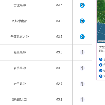
宮城県沖
M4.4
茨城県南部
M3.9
千葉県東方沖
M3.7
大型
西に
福島県沖
M3.3
岩手県沖
M3.0
岩手県沖
M2.7
茨城県北部
M3.1