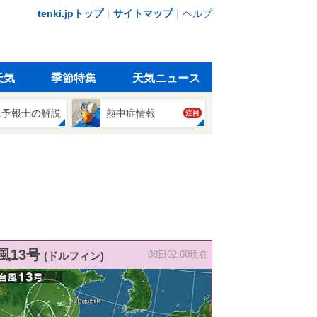
tenki.jpトップ
｜
サイトマップ
｜
ヘルプ
天気
季節特集
天気ニュース
象予報士の解説
熱中症情報
注目
風13号
(ドルフィン)
08日02:00現在