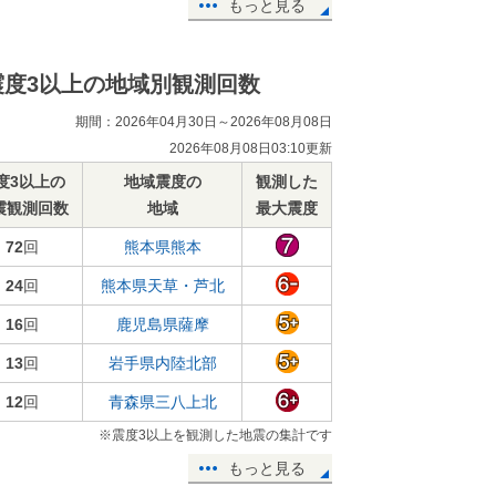
もっと見る
震度3以上の地域別観測回数
期間：2026年04月30日～2026年08月08日
2026年08月08日03:10更新
度3以上の
地域震度の
観測した
震観測回数
地域
最大震度
72
回
熊本県熊本
24
回
熊本県天草・芦北
16
回
鹿児島県薩摩
13
回
岩手県内陸北部
12
回
青森県三八上北
※震度3以上を観測した地震の集計です
もっと見る