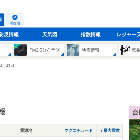
索
現在地
防災情報
天気図
指数情報
レジャー
PM2.5分布予測
地震情報
気
10月31日
報
台
震源地
マグニチュード
▼最大震度