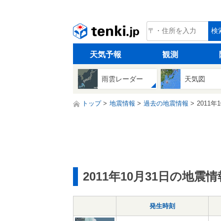
tenki.jp
検
天気予報
観測
雨雲レーダー
天気図
トップ
地震情報
過去の地震情報
2011年
2011年10月31日の地震情
発生時刻