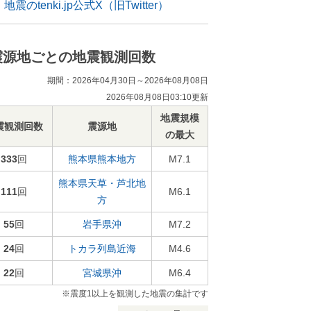
地震のtenki.jp公式X（旧Twitter）
震源地ごとの地震観測回数
期間：2026年04月30日～2026年08月08日
2026年08月08日03:10更新
地震規模
震観測回数
震源地
の最大
333
回
熊本県熊本地方
M7.1
熊本県天草・芦北地
111
回
M6.1
方
55
回
岩手県沖
M7.2
24
回
トカラ列島近海
M4.6
22
回
宮城県沖
M6.4
※震度1以上を観測した地震の集計です