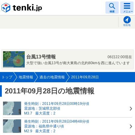
tenki.jp
検索
メニュー
現在地
台風13号情報
06日22:00現在
大型で強い台風13号が南大東島の北約80kmを西に進んでいます
トップ
地震情報
過去の地震情報
2011年09月28日
2011年09月28日の地震情報
発生時刻：2011年09月28日00時19分頃
震源地：茨城県北部頃
M3.7
最大震度：2
発生時刻：2011年09月28日04時48分頃
震源地：福島県中通り頃
M2.9
最大震度：2