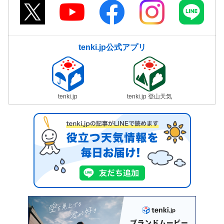
tenki.jp公式アプリ
tenki.jp
tenki.jp 登山天気