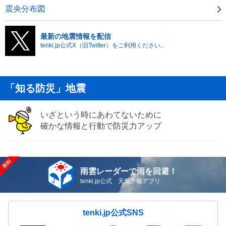
震央分布図
最新の地震情報を配信
tenki.jp公式X（旧Twitter）をご利用ください。
「知る防災」地震
いざという時にあわてないために
確かな情報と行動で防災力アップ
雨雲レーダーで雨を回避！
tenki.jp公式 天気予報アプリ
tenki.jp公式SNS