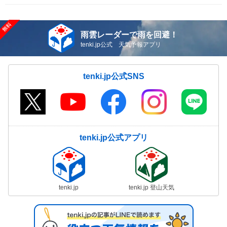
雨雲レーダーで雨を回避！
tenki.jp公式 天気予報アプリ
tenki.jp公式SNS
tenki.jp公式アプリ
tenki.jp
tenki.jp 登山天気