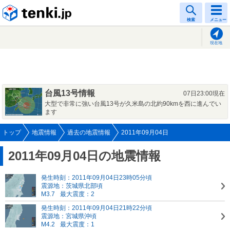
tenki.jp
検索
メニュー
現在地
台風13号情報
07日23:00現在
大型で非常に強い台風13号が久米島の北約90kmを西に進んでい
ます
トップ
地震情報
過去の地震情報
2011年09月04日
2011年09月04日の地震情報
発生時刻：2011年09月04日23時05分頃
震源地：茨城県北部頃
M3.7
最大震度：2
発生時刻：2011年09月04日21時22分頃
震源地：宮城県沖頃
M4.2
最大震度：1