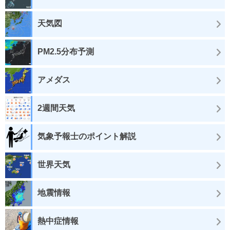
天気図
PM2.5分布予測
アメダス
2週間天気
気象予報士のポイント解説
世界天気
地震情報
熱中症情報