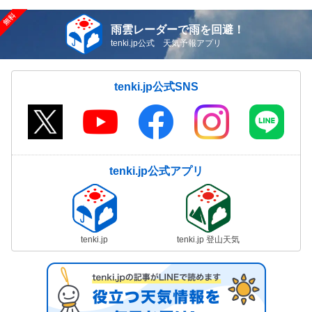
雨雲レーダーで雨を回避！
tenki.jp公式 天気予報アプリ
tenki.jp公式SNS
tenki.jp公式アプリ
tenki.jp
tenki.jp 登山天気