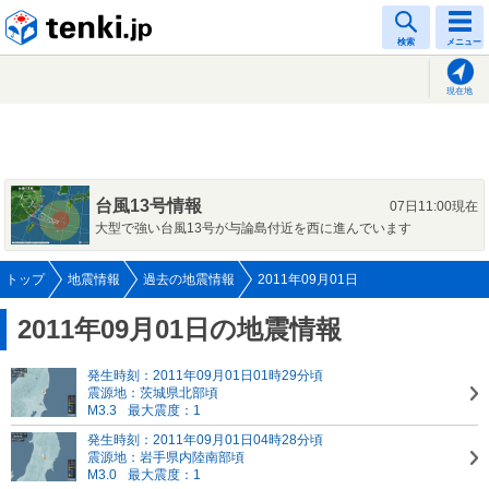
tenki.jp
検索
メニュー
現在地
台風13号情報
07日11:00現在
大型で強い台風13号が与論島付近を西に進んでいます
トップ
地震情報
過去の地震情報
2011年09月01日
2011年09月01日の地震情報
発生時刻：2011年09月01日01時29分頃
震源地：茨城県北部頃
M3.3
最大震度：1
発生時刻：2011年09月01日04時28分頃
震源地：岩手県内陸南部頃
M3.0
最大震度：1