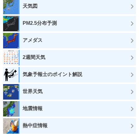
天気図
PM2.5分布予測
アメダス
2週間天気
気象予報士のポイント解説
世界天気
地震情報
熱中症情報