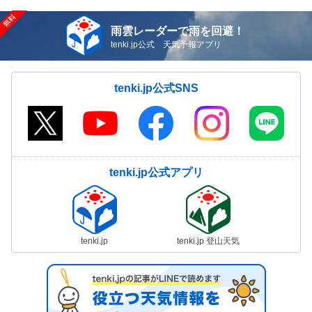
雨雲レーダーで雨を回避！
tenki.jp公式 天気予報アプリ
tenki.jp公式SNS
tenki.jp公式アプリ
tenki.jp
tenki.jp 登山天気