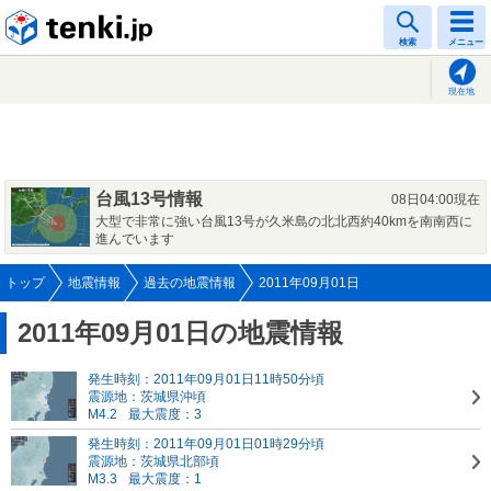
tenki.jp
検索
メニュー
現在地
台風13号情報
08日04:00現在
大型で非常に強い台風13号が久米島の北北西約40kmを南南西に
進んでいます
トップ
地震情報
過去の地震情報
2011年09月01日
2011年09月01日の地震情報
発生時刻：2011年09月01日11時50分頃
震源地：茨城県沖頃
M4.2
最大震度：3
発生時刻：2011年09月01日01時29分頃
震源地：茨城県北部頃
M3.3
最大震度：1