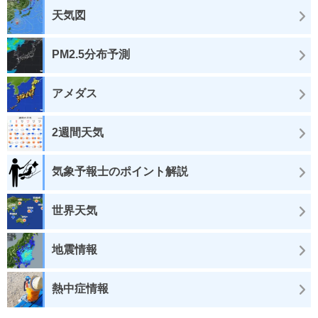
天気図
PM2.5分布予測
アメダス
2週間天気
気象予報士のポイント解説
世界天気
地震情報
熱中症情報