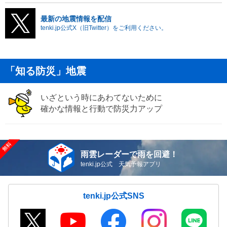
最新の地震情報を配信
tenki.jp公式X（旧Twitter）をご利用ください。
「知る防災」地震
いざという時にあわてないために
確かな情報と行動で防災力アップ
雨雲レーダーで雨を回避！
tenki.jp公式 天気予報アプリ
tenki.jp公式SNS