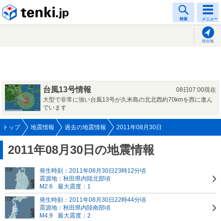
tenki.jp
検索
メニュー
現在地
台風13号情報
08日07:00現在
大型で非常に強い台風13号が久米島の北北西約70kmを西に進ん
でいます
トップ
地震情報
過去の地震情報
2011年08月30日
2011年08月30日の地震情報
発生時刻：2011年08月30日23時12分頃
震源地：秋田県内陸北部頃
M2.6
最大震度：1
発生時刻：2011年08月30日22時44分頃
震源地：秋田県内陸南部頃
M4.9
最大震度：2