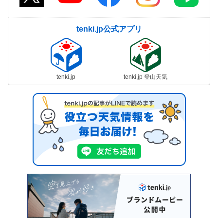
tenki.jp公式アプリ
tenki.jp
tenki.jp 登山天気