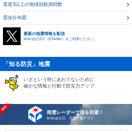
震度3以上の地域別観測回数
震央分布図
最新の地震情報を配信
tenki.jp公式X（旧Twitter）をご利用ください。
「知る防災」地震
いざという時にあわてないために
確かな情報と行動で防災力アップ
雨雲レーダーで雨を回避！
tenki.jp公式 天気予報アプリ