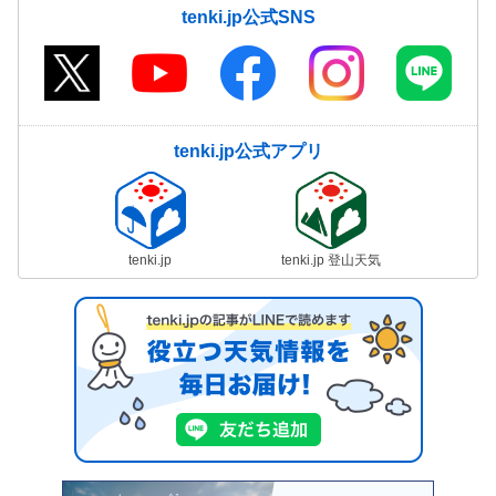
tenki.jp公式SNS
tenki.jp公式アプリ
tenki.jp
tenki.jp 登山天気