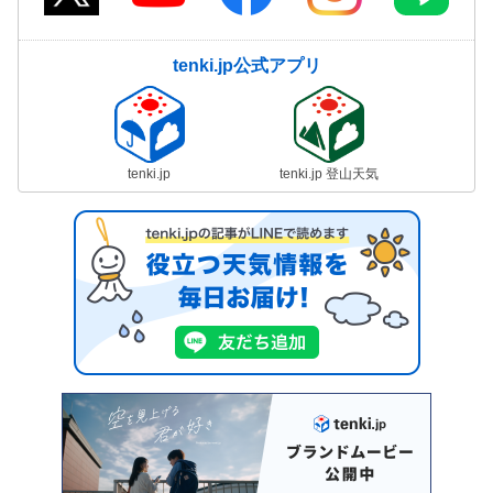
tenki.jp公式アプリ
tenki.jp
tenki.jp 登山天気