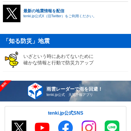
最新の地震情報を配信
tenki.jp公式X（旧Twitter）をご利用ください。
「知る防災」地震
いざという時にあわてないために
確かな情報と行動で防災力アップ
雨雲レーダーで雨を回避！
tenki.jp公式 天気予報アプリ
tenki.jp公式SNS