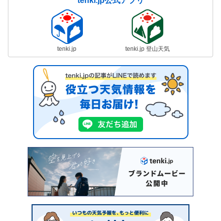
tenki.jp公式アプリ
tenki.jp
tenki.jp 登山天気