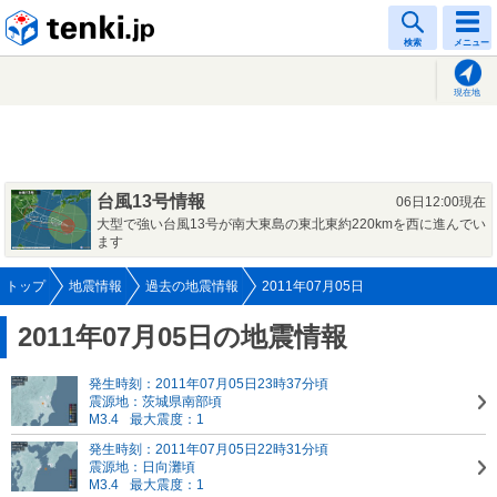
tenki.jp
検索
メニュー
現在地
台風13号情報
06日12:00現在
大型で強い台風13号が南大東島の東北東約220kmを西に進んでい
ます
トップ
地震情報
過去の地震情報
2011年07月05日
2011年07月05日の地震情報
発生時刻：2011年07月05日23時37分頃
震源地：茨城県南部頃
M3.4
最大震度：1
発生時刻：2011年07月05日22時31分頃
震源地：日向灘頃
M3.4
最大震度：1