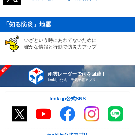
「知る防災」地震
いざという時にあわてないために
確かな情報と行動で防災力アップ
雨雲レーダーで雨を回避！
tenki.jp公式 天気予報アプリ
tenki.jp公式SNS