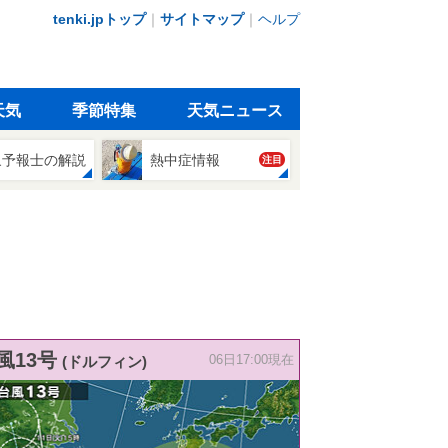
tenki.jpトップ
｜
サイトマップ
｜
ヘルプ
天気
季節特集
天気ニュース
象予報士の解説
熱中症情報
注目
風13号
(ドルフィン)
06日17:00現在