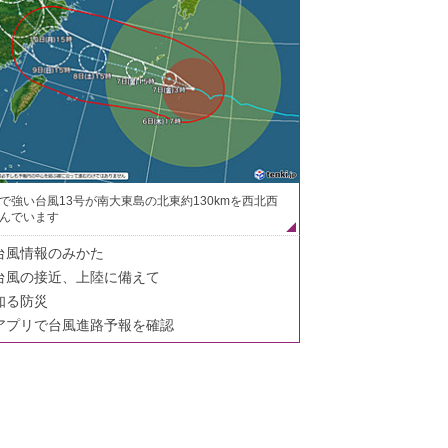
で強い台風13号が南大東島の北東約130kmを西北西
んでいます
台風情報のみかた
台風の接近、上陸に備えて
知る防災
アプリで台風進路予報を確認