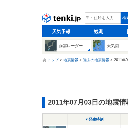
tenki.jp
検
天気予報
観測
雨雲レーダー
天気図
トップ
地震情報
過去の地震情報
2011年
2011年07月03日の地震情
▼発生時刻