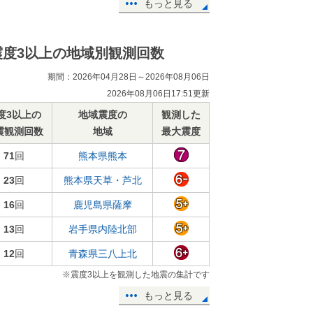
もっと見る
震度3以上の地域別観測回数
期間：2026年04月28日～2026年08月06日
2026年08月06日17:51更新
度3以上の
地域震度の
観測した
震観測回数
地域
最大震度
71
回
熊本県熊本
23
回
熊本県天草・芦北
16
回
鹿児島県薩摩
13
回
岩手県内陸北部
12
回
青森県三八上北
※震度3以上を観測した地震の集計です
もっと見る