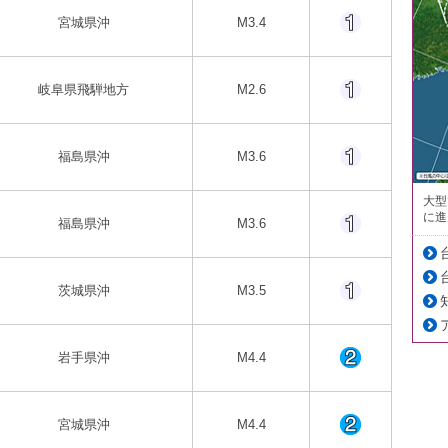
宮城県沖
M3.4
岐阜県飛騨地方
M2.6
福島県沖
M3.6
大型
に進
福島県沖
M3.6
茨城県沖
M3.5
岩手県沖
M4.4
宮城県沖
M4.4