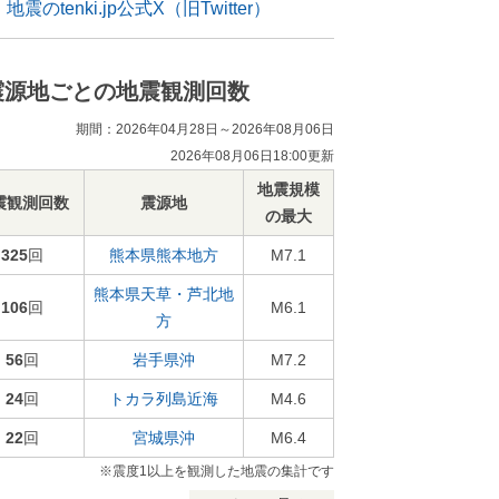
地震のtenki.jp公式X（旧Twitter）
震源地ごとの地震観測回数
期間：2026年04月28日～2026年08月06日
2026年08月06日18:00更新
地震規模
震観測回数
震源地
の最大
325
回
熊本県熊本地方
M7.1
熊本県天草・芦北地
106
回
M6.1
方
56
回
岩手県沖
M7.2
24
回
トカラ列島近海
M4.6
22
回
宮城県沖
M6.4
※震度1以上を観測した地震の集計です