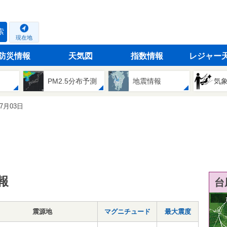
索
現在地
防災情報
天気図
指数情報
レジャー
PM2.5分布予測
地震情報
気
07月03日
報
台
震源地
マグニチュード
最大震度