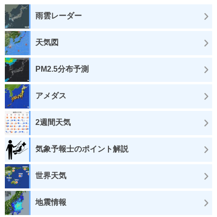
雨雲レーダー
天気図
PM2.5分布予測
アメダス
2週間天気
気象予報士のポイント解説
世界天気
地震情報