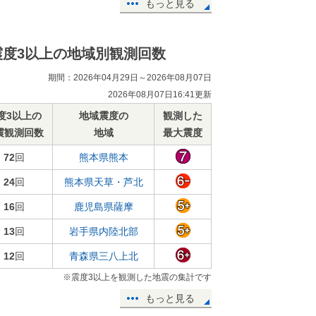
もっと見る
震度3以上の地域別観測回数
期間：2026年04月29日～2026年08月07日
2026年08月07日16:41更新
度3以上の
地域震度の
観測した
震観測回数
地域
最大震度
72
回
熊本県熊本
24
回
熊本県天草・芦北
16
回
鹿児島県薩摩
13
回
岩手県内陸北部
12
回
青森県三八上北
※震度3以上を観測した地震の集計です
もっと見る