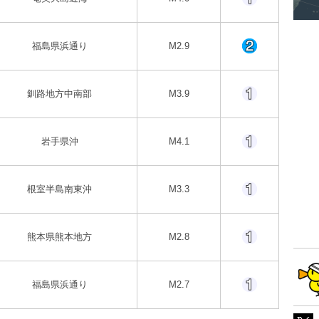
福島県浜通り
M2.9
釧路地方中南部
M3.9
岩手県沖
M4.1
根室半島南東沖
M3.3
熊本県熊本地方
M2.8
福島県浜通り
M2.7