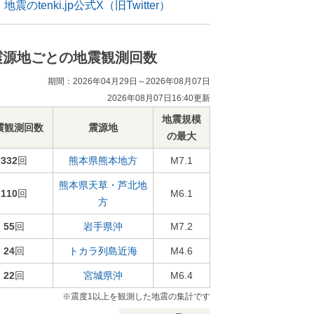
地震のtenki.jp公式X（旧Twitter）
震源地ごとの地震観測回数
期間：2026年04月29日～2026年08月07日
2026年08月07日16:40更新
地震規模
震観測回数
震源地
の最大
332
回
熊本県熊本地方
M7.1
熊本県天草・芦北地
110
回
M6.1
方
55
回
岩手県沖
M7.2
24
回
トカラ列島近海
M4.6
22
回
宮城県沖
M6.4
※震度1以上を観測した地震の集計です