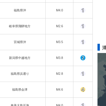
福島県沖
M4.0
岐阜県飛騨地方
M2.6
宮城県沖
M3.5
新潟県中越地方
M3.8
福島県浜通り
M2.8
福島県会津
M4.6
奄美大島近海
M4.0