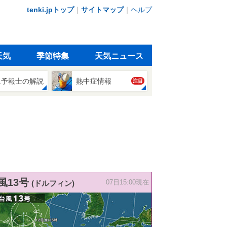
tenki.jpトップ
｜
サイトマップ
｜
ヘルプ
天気
季節特集
天気ニュース
象予報士の解説
熱中症情報
注目
風13号
(ドルフィン)
07日15:00現在