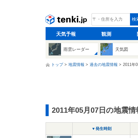
tenki.jp
検
天気予報
観測
雨雲レーダー
天気図
トップ
地震情報
過去の地震情報
2011年
2011年05月07日の地震情
▼発生時刻