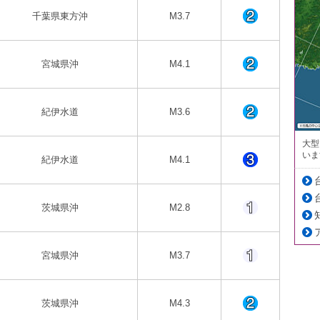
千葉県東方沖
M3.7
宮城県沖
M4.1
紀伊水道
M3.6
大型
いま
紀伊水道
M4.1
茨城県沖
M2.8
宮城県沖
M3.7
茨城県沖
M4.3