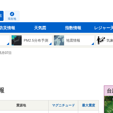
索
現在地
防災情報
天気図
指数情報
レジャー
PM2.5分布予測
地震情報
気
05月07日
報
台
震源地
マグニチュード
最大震度