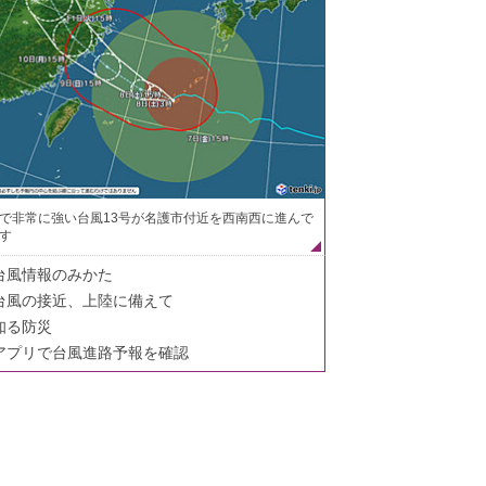
で非常に強い台風13号が名護市付近を西南西に進んで
す
台風情報のみかた
台風の接近、上陸に備えて
知る防災
アプリで台風進路予報を確認