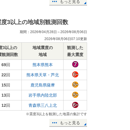
もっと見る
震度3以上の地域別観測回数
期間：2026年04月28日～2026年08月06日
2026年08月06日07:10更新
度3以上の
地域震度の
観測した
震観測回数
地域
最大震度
69
回
熊本県熊本
22
回
熊本県天草・芦北
15
回
鹿児島県薩摩
13
回
岩手県内陸北部
12
回
青森県三八上北
※震度3以上を観測した地震の集計です
もっと見る