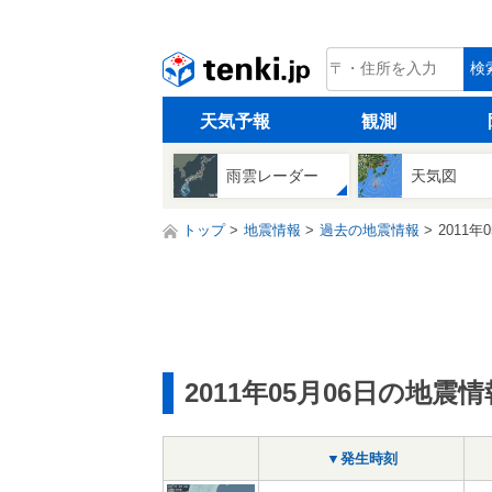
tenki.jp
検
天気予報
観測
雨雲レーダー
天気図
トップ
地震情報
過去の地震情報
2011年
2011年05月06日の地震情
▼発生時刻