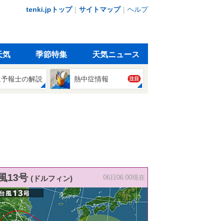
tenki.jpトップ
｜
サイトマップ
｜
ヘルプ
天気
季節特集
天気ニュース
象予報士の解説
熱中症情報
注目
風13号
(ドルフィン)
06日06:00現在