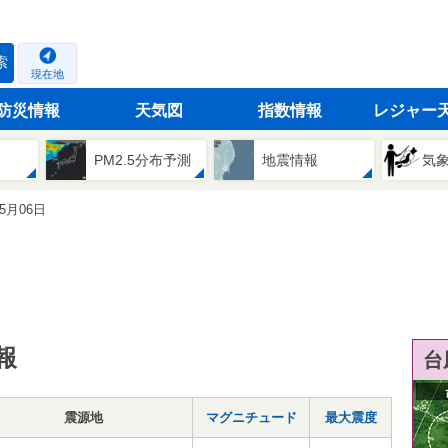
索
現在地
防災情報
天気図
指数情報
レジャー
PM2.5分布予測
地震情報
気
05月06日
報
台
震源地
マグニチュード
最大震度