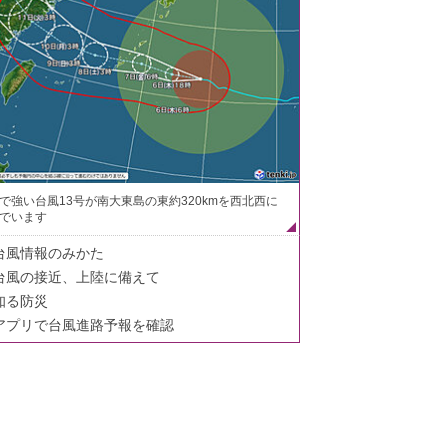
で強い台風13号が南大東島の東約320kmを西北西に
でいます
台風情報のみかた
台風の接近、上陸に備えて
知る防災
アプリで台風進路予報を確認