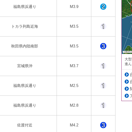
福島県浜通り
M3.9
トカラ列島近海
M3.5
秋田県内陸南部
M3.5
大型
進ん
宮城県沖
M3.7
福島県浜通り
M2.5
福島県浜通り
M2.8
佐渡付近
M4.2