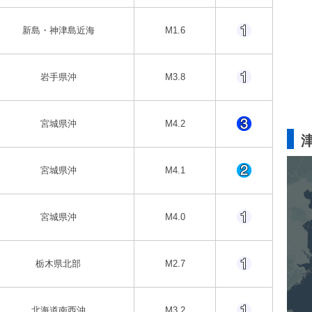
新島・神津島近海
M1.6
岩手県沖
M3.8
宮城県沖
M4.2
宮城県沖
M4.1
宮城県沖
M4.0
栃木県北部
M2.7
北海道南西沖
M3.2