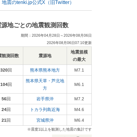
地震のtenki.jp公式X（旧Twitter）
震源地ごとの地震観測回数
期間：2026年04月28日～2026年08月06日
2026年08月06日07:10更新
地震規模
震観測回数
震源地
の最大
320
回
熊本県熊本地方
M7.1
熊本県天草・芦北地
104
回
M6.1
方
56
回
岩手県沖
M7.2
24
回
トカラ列島近海
M4.6
21
回
宮城県沖
M6.4
※震度1以上を観測した地震の集計です