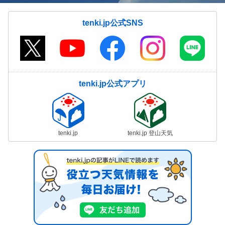
tenki.jp公式SNS
tenki.jp公式アプリ
tenki.jp
tenki.jp 登山天気