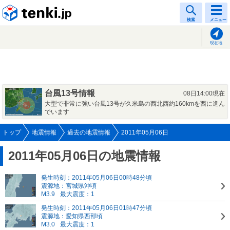
tenki.jp
検索
メニュー
現在地
台風13号情報
08日14:00現在
大型で非常に強い台風13号が久米島の西北西約160kmを西に進ん
でいます
トップ
地震情報
過去の地震情報
2011年05月06日
2011年05月06日の地震情報
発生時刻：2011年05月06日00時48分頃
震源地：宮城県沖頃
M3.9
最大震度：1
発生時刻：2011年05月06日01時47分頃
震源地：愛知県西部頃
M3.0
最大震度：1