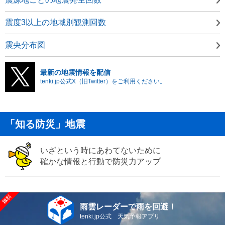
震度3以上の地域別観測回数
震央分布図
最新の地震情報を配信
tenki.jp公式X（旧Twitter）をご利用ください。
「知る防災」地震
いざという時にあわてないために
確かな情報と行動で防災力アップ
雨雲レーダーで雨を回避！
tenki.jp公式 天気予報アプリ