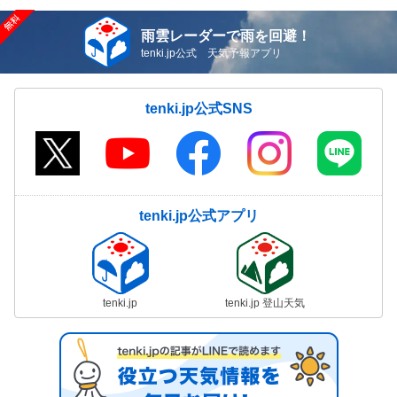
雨雲レーダーで雨を回避！
tenki.jp公式 天気予報アプリ
tenki.jp公式SNS
tenki.jp公式アプリ
tenki.jp
tenki.jp 登山天気