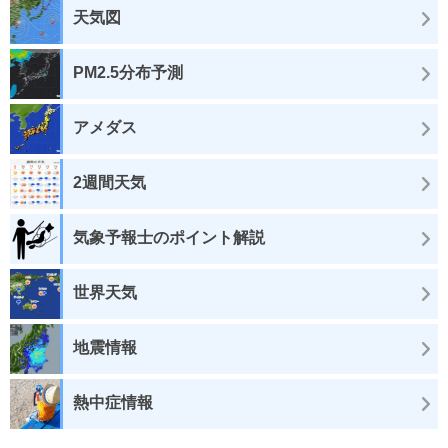
天気図
PM2.5分布予測
アメダス
2週間天気
気象予報士のポイント解説
世界天気
地震情報
熱中症情報