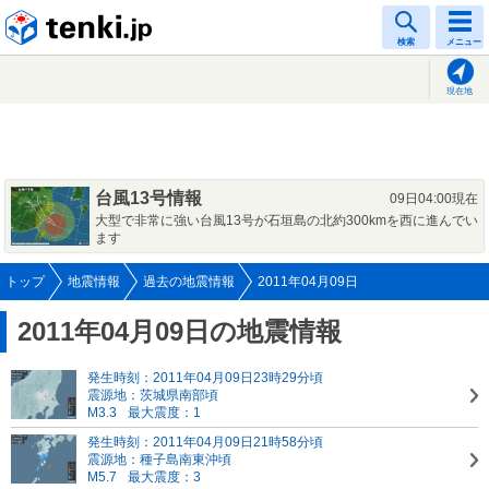
tenki.jp
検索
メニュー
現在地
台風13号情報
09日04:00現在
大型で非常に強い台風13号が石垣島の北約300kmを西に進んでい
ます
トップ
地震情報
過去の地震情報
2011年04月09日
2011年04月09日の地震情報
発生時刻：2011年04月09日23時29分頃
震源地：茨城県南部頃
M3.3
最大震度：1
発生時刻：2011年04月09日21時58分頃
震源地：種子島南東沖頃
M5.7
最大震度：3