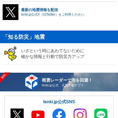
最新の地震情報を配信
tenki.jp公式X（旧Twitter）をご利用ください。
「知る防災」地震
いざという時にあわてないために
確かな情報と行動で防災力アップ
雨雲レーダーで雨を回避！
tenki.jp公式 天気予報アプリ
tenki.jp公式SNS