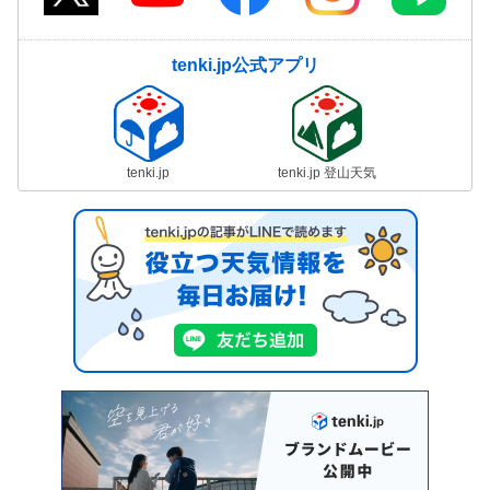
tenki.jp公式アプリ
tenki.jp
tenki.jp 登山天気