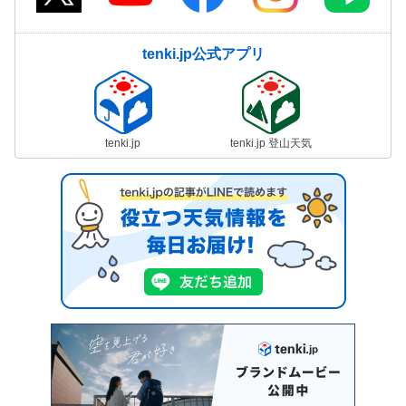
tenki.jp公式アプリ
tenki.jp
tenki.jp 登山天気