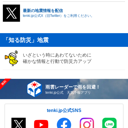
最新の地震情報を配信
tenki.jp公式X（旧Twitter）をご利用ください。
「知る防災」地震
いざという時にあわてないために
確かな情報と行動で防災力アップ
雨雲レーダーで雨を回避！
tenki.jp公式 天気予報アプリ
tenki.jp公式SNS