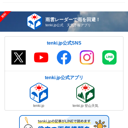
雨雲レーダーで雨を回避！
tenki.jp公式 天気予報アプリ
tenki.jp公式SNS
tenki.jp公式アプリ
tenki.jp
tenki.jp 登山天気