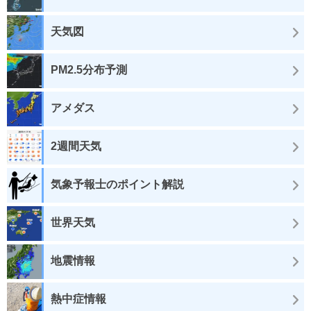
天気図
PM2.5分布予測
アメダス
2週間天気
気象予報士のポイント解説
世界天気
地震情報
熱中症情報