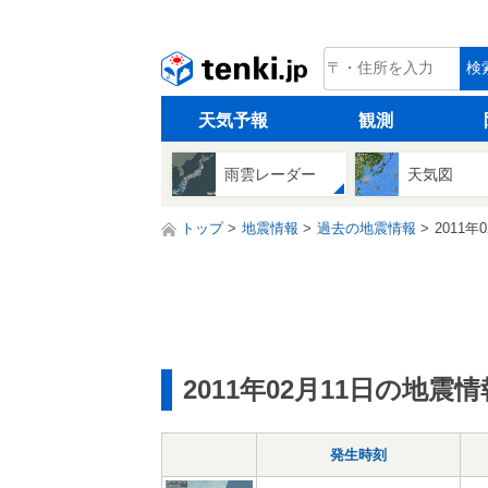
tenki.jp
検
天気予報
観測
雨雲レーダー
天気図
トップ
地震情報
過去の地震情報
2011年
2011年02月11日の地震情
発生時刻