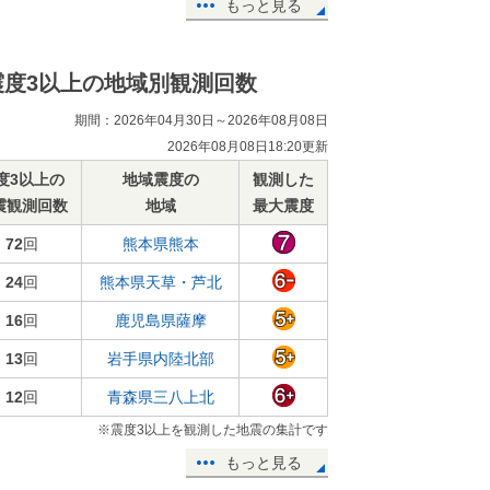
もっと見る
震度3以上の地域別観測回数
期間：2026年04月30日～2026年08月08日
2026年08月08日18:20更新
度3以上の
地域震度の
観測した
震観測回数
地域
最大震度
72
回
熊本県熊本
24
回
熊本県天草・芦北
16
回
鹿児島県薩摩
13
回
岩手県内陸北部
12
回
青森県三八上北
※震度3以上を観測した地震の集計です
もっと見る