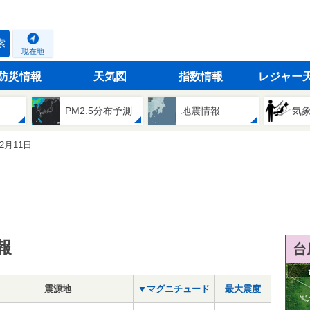
索
現在地
防災情報
天気図
指数情報
レジャー
PM2.5分布予測
地震情報
気
02月11日
報
台
震源地
▼マグニチュード
最大震度