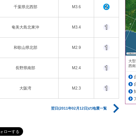
千葉県北西部
M3.6
奄美大島北東沖
M3.4
和歌山県北部
M2.9
大型
西南
長野県南部
M2.4
大阪湾
M2.3
翌日(2011年02月12日)の地震一覧