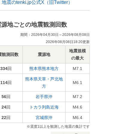
地震のtenki.jp公式X（旧Twitter）
震源地ごとの地震観測回数
期間：2026年04月30日～2026年08月08日
2026年08月08日18:20更新
地震規模
震観測回数
震源地
の最大
334
回
熊本県熊本地方
M7.1
熊本県天草・芦北地
114
回
M6.1
方
56
回
岩手県沖
M7.2
24
回
トカラ列島近海
M4.6
22
回
宮城県沖
M6.4
※震度1以上を観測した地震の集計です