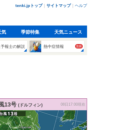
tenki.jpトップ
｜
サイトマップ
｜
ヘルプ
天気
季節特集
天気ニュース
象予報士の解説
熱中症情報
注目
風13号
(ドルフィン)
08日17:00現在