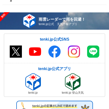
雨雲レーダーで雨を回避！
tenki.jp公式 天気予報アプリ
tenki.jp公式SNS
tenki.jp公式アプリ
tenki.jp
tenki.jp 登山天気