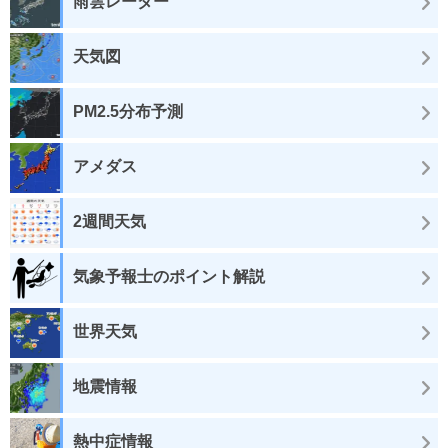
雨雲レーダー
天気図
PM2.5分布予測
アメダス
2週間天気
気象予報士のポイント解説
世界天気
地震情報
熱中症情報