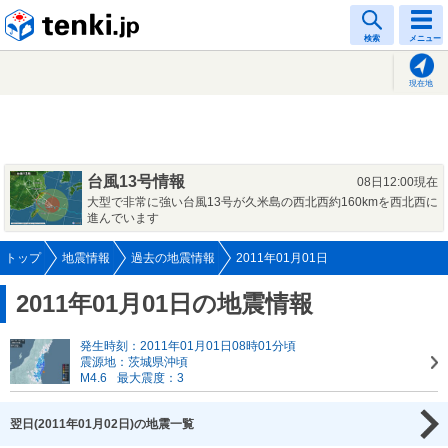
tenki.jp
検索
メニュー
現在地
台風13号情報
08日12:00現在
大型で非常に強い台風13号が久米島の西北西約160kmを西北西に
進んでいます
トップ
地震情報
過去の地震情報
2011年01月01日
2011年01月01日の地震情報
発生時刻：2011年01月01日08時01分頃
震源地：茨城県沖頃
M4.6
最大震度：3
翌日(2011年01月02日)の地震一覧