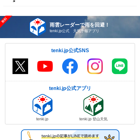
雨雲レーダーで雨を回避！
tenki.jp公式 天気予報アプリ
tenki.jp公式SNS
tenki.jp公式アプリ
tenki.jp
tenki.jp 登山天気