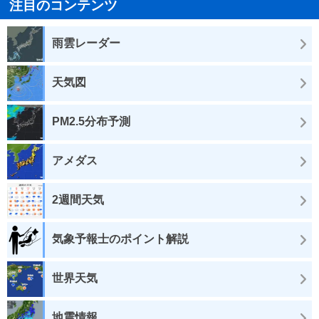
注目のコンテンツ
雨雲レーダー
天気図
PM2.5分布予測
アメダス
2週間天気
気象予報士のポイント解説
世界天気
地震情報