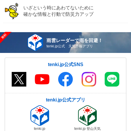
いざという時にあわてないために
確かな情報と行動で防災力アップ
雨雲レーダーで雨を回避！
tenki.jp公式 天気予報アプリ
tenki.jp公式SNS
tenki.jp公式アプリ
tenki.jp
tenki.jp 登山天気