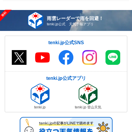
雨雲レーダーで雨を回避！
tenki.jp公式 天気予報アプリ
tenki.jp公式SNS
tenki.jp公式アプリ
tenki.jp
tenki.jp 登山天気