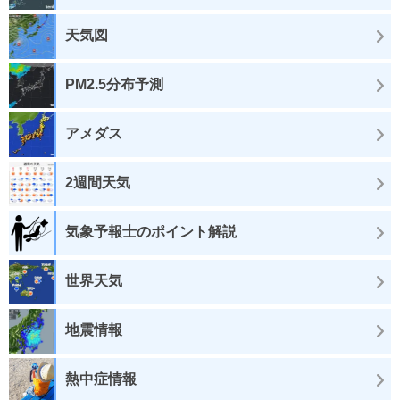
天気図
PM2.5分布予測
アメダス
2週間天気
気象予報士のポイント解説
世界天気
地震情報
熱中症情報