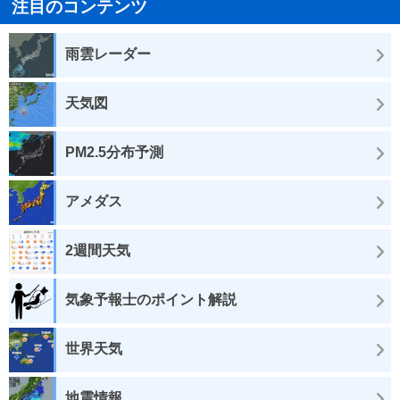
注目のコンテンツ
雨雲レーダー
天気図
PM2.5分布予測
アメダス
2週間天気
気象予報士のポイント解説
世界天気
地震情報