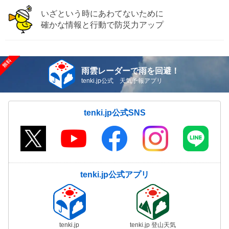
いざという時にあわてないために
確かな情報と行動で防災力アップ
雨雲レーダーで雨を回避！
tenki.jp公式 天気予報アプリ
tenki.jp公式SNS
tenki.jp公式アプリ
tenki.jp
tenki.jp 登山天気