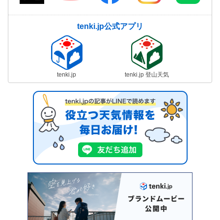
tenki.jp公式アプリ
tenki.jp
tenki.jp 登山天気