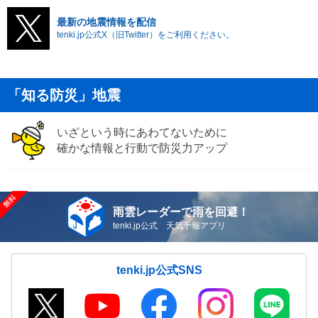
最新の地震情報を配信
tenki.jp公式X（旧Twitter）をご利用ください。
「知る防災」地震
いざという時にあわてないために
確かな情報と行動で防災力アップ
雨雲レーダーで雨を回避！
tenki.jp公式 天気予報アプリ
tenki.jp公式SNS