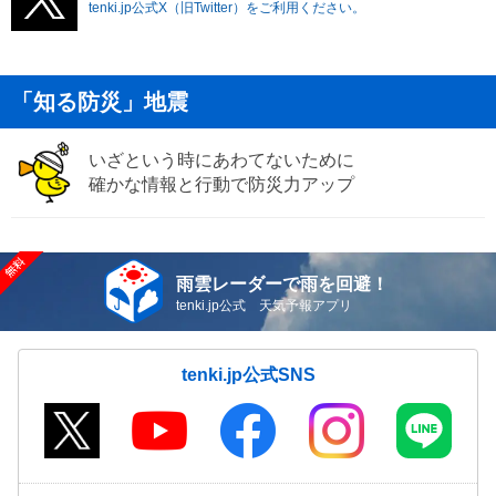
tenki.jp公式X（旧Twitter）をご利用ください。
「知る防災」地震
いざという時にあわてないために
確かな情報と行動で防災力アップ
雨雲レーダーで雨を回避！
tenki.jp公式 天気予報アプリ
tenki.jp公式SNS