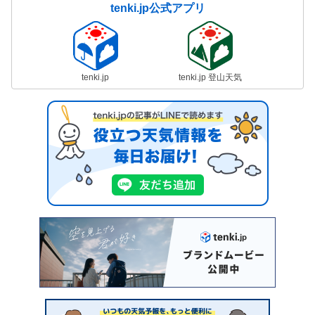
tenki.jp公式アプリ
tenki.jp
tenki.jp 登山天気