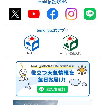
tenki.jp公式SNS
tenki.jp公式アプリ
tenki.jp
tenki.jp 登山天気