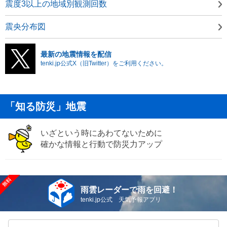
震度3以上の地域別観測回数
震央分布図
最新の地震情報を配信
tenki.jp公式X（旧Twitter）をご利用ください。
「知る防災」地震
いざという時にあわてないために
確かな情報と行動で防災力アップ
雨雲レーダーで雨を回避！
tenki.jp公式 天気予報アプリ