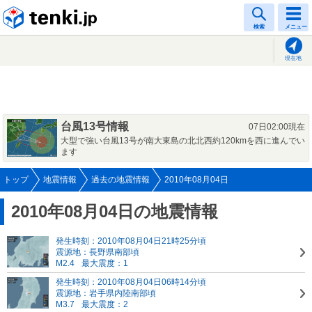
tenki.jp
検索
メニュー
現在地
台風13号情報
07日02:00現在
大型で強い台風13号が南大東島の北北西約120kmを西に進んでい
ます
トップ
地震情報
過去の地震情報
2010年08月04日
2010年08月04日の地震情報
発生時刻：2010年08月04日21時25分頃
震源地：長野県南部頃
M2.4
最大震度：1
発生時刻：2010年08月04日06時14分頃
震源地：岩手県内陸南部頃
M3.7
最大震度：2