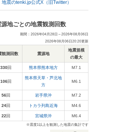
地震のtenki.jp公式X（旧Twitter）
震源地ごとの地震観測回数
期間：2026年04月28日～2026年08月06日
2026年08月06日20:20更新
地震規模
震観測回数
震源地
の最大
330
回
熊本県熊本地方
M7.1
熊本県天草・芦北地
106
回
M6.1
方
56
回
岩手県沖
M7.2
24
回
トカラ列島近海
M4.6
22
回
宮城県沖
M6.4
※震度1以上を観測した地震の集計です