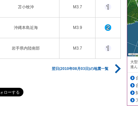
苫小牧沖
M3.7
沖縄本島近海
M3.9
岩手県内陸南部
M3.7
大型
進ん
翌日(2010年08月03日)の地震一覧