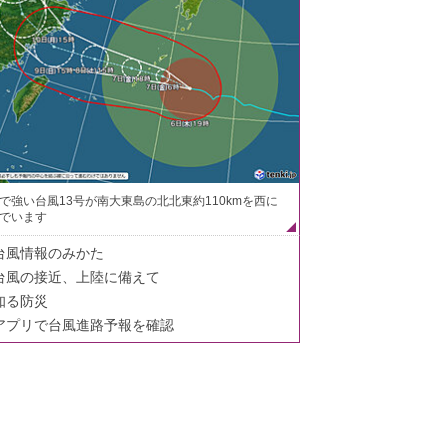
で強い台風13号が南大東島の北北東約110kmを西に
でいます
台風情報のみかた
台風の接近、上陸に備えて
知る防災
アプリで台風進路予報を確認