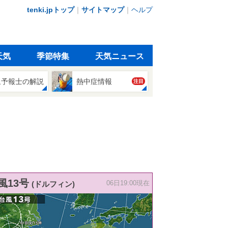
tenki.jpトップ
｜
サイトマップ
｜
ヘルプ
天気
季節特集
天気ニュース
象予報士の解説
熱中症情報
注目
風13号
(ドルフィン)
06日19:00現在