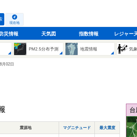
索
現在地
防災情報
天気図
指数情報
レジャー
PM2.5分布予測
地震情報
気
08月02日
報
台
震源地
マグニチュード
最大震度