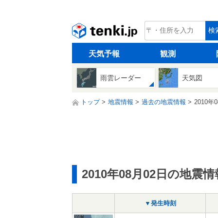
tenki.jp
検
天気予報
観測
雨雲レーダー
天気図
トップ
地震情報
過去の地震情報
2010年
2010年08月02日の地震情
▼発生時刻