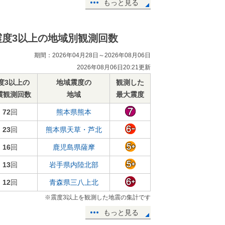
もっと見る
震度3以上の地域別観測回数
期間：2026年04月28日～2026年08月06日
2026年08月06日20:21更新
度3以上の
地域震度の
観測した
震観測回数
地域
最大震度
72
回
熊本県熊本
23
回
熊本県天草・芦北
16
回
鹿児島県薩摩
13
回
岩手県内陸北部
12
回
青森県三八上北
※震度3以上を観測した地震の集計です
もっと見る