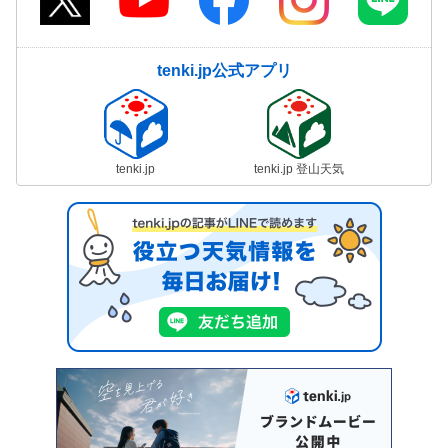
tenki.jp公式アプリ
tenki.jp
tenki.jp 登山天気