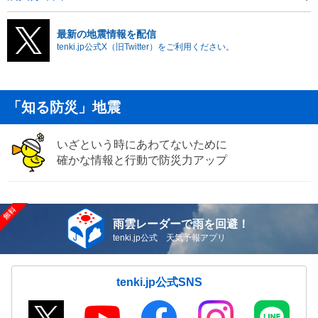
最新の地震情報を配信
tenki.jp公式X（旧Twitter）をご利用ください。
「知る防災」地震
いざという時にあわてないために
確かな情報と行動で防災力アップ
雨雲レーダーで雨を回避！
tenki.jp公式 天気予報アプリ
tenki.jp公式SNS