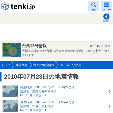
tenki.jp
検索
メニュー
現在地
台風13号情報
08日10:00現在
大型で非常に強い台風13号が久米島の北西約130kmを北西に進ん
でいます
トップ
地震情報
過去の地震情報
2010年07月23日
2010年07月23日の地震情報
発生時刻：2010年07月23日21時24分頃
震源地：釧路地方中南部頃
M3.7
最大震度：2
発生時刻：2010年07月23日17時42分頃
震源地：和歌山県北部頃
M2.7
最大震度：1