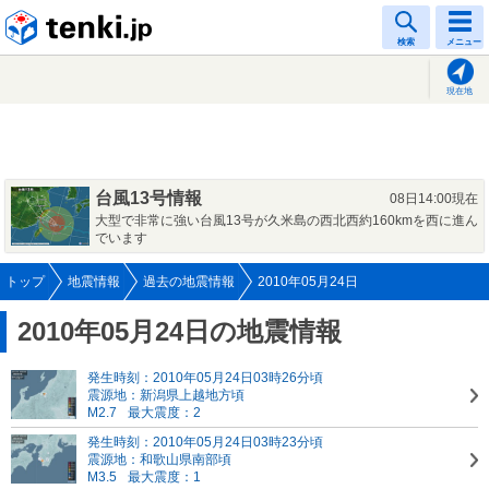
tenki.jp
検索
メニュー
現在地
台風13号情報
08日14:00現在
大型で非常に強い台風13号が久米島の西北西約160kmを西に進ん
でいます
トップ
地震情報
過去の地震情報
2010年05月24日
2010年05月24日の地震情報
発生時刻：2010年05月24日03時26分頃
震源地：新潟県上越地方頃
M2.7
最大震度：2
発生時刻：2010年05月24日03時23分頃
震源地：和歌山県南部頃
M3.5
最大震度：1