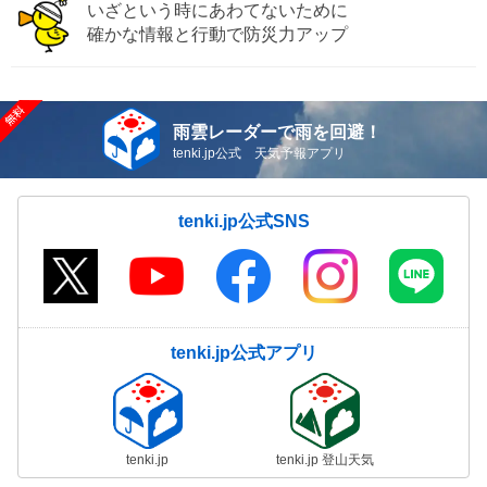
いざという時にあわてないために
確かな情報と行動で防災力アップ
雨雲レーダーで雨を回避！
tenki.jp公式 天気予報アプリ
tenki.jp公式SNS
tenki.jp公式アプリ
tenki.jp
tenki.jp 登山天気