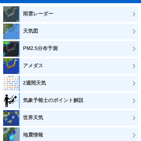
雨雲レーダー
天気図
PM2.5分布予測
アメダス
2週間天気
気象予報士のポイント解説
世界天気
地震情報