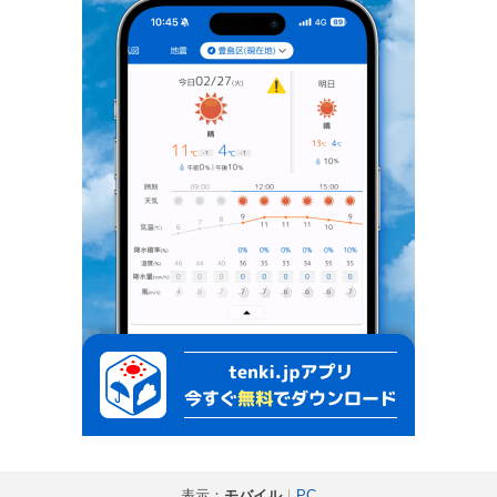
表示：
モバイル
｜
PC