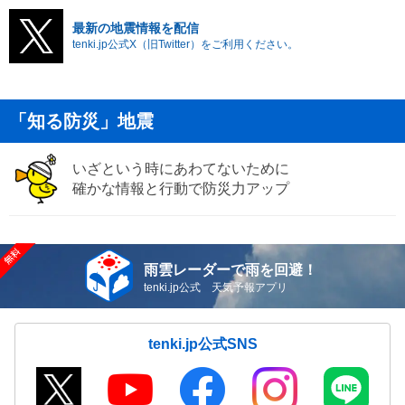
最新の地震情報を配信
tenki.jp公式X（旧Twitter）をご利用ください。
「知る防災」地震
いざという時にあわてないために
確かな情報と行動で防災力アップ
雨雲レーダーで雨を回避！
tenki.jp公式 天気予報アプリ
tenki.jp公式SNS