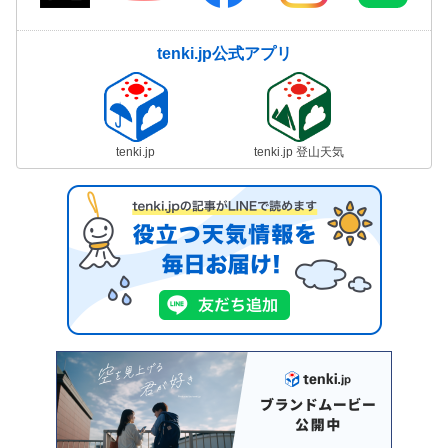
tenki.jp公式アプリ
tenki.jp
tenki.jp 登山天気