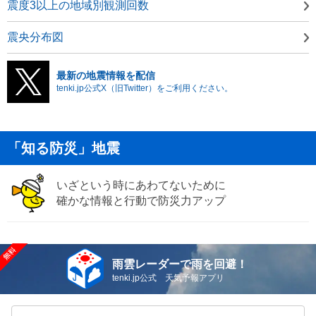
震度3以上の地域別観測回数
震央分布図
最新の地震情報を配信
tenki.jp公式X（旧Twitter）をご利用ください。
「知る防災」地震
いざという時にあわてないために
確かな情報と行動で防災力アップ
雨雲レーダーで雨を回避！
tenki.jp公式 天気予報アプリ