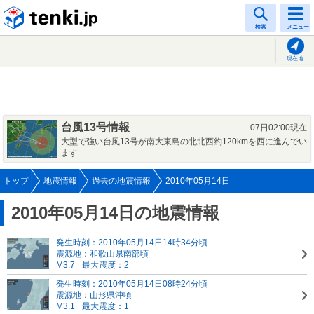
tenki.jp
検索
メニュー
現在地
台風13号情報
07日02:00現在
大型で強い台風13号が南大東島の北北西約120kmを西に進んでい
ます
トップ
地震情報
過去の地震情報
2010年05月14日
2010年05月14日の地震情報
発生時刻：2010年05月14日14時34分頃
震源地：和歌山県南部頃
M3.7
最大震度：2
発生時刻：2010年05月14日08時24分頃
震源地：山形県沖頃
M3.1
最大震度：1