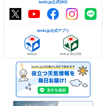
tenki.jp公式SNS
tenki.jp公式アプリ
tenki.jp
tenki.jp 登山天気