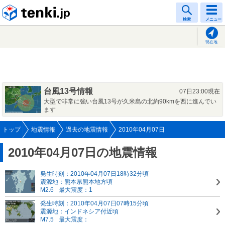
tenki.jp
検索
メニュー
現在地
台風13号情報
07日23:00現在
大型で非常に強い台風13号が久米島の北約90kmを西に進んでい
ます
トップ
地震情報
過去の地震情報
2010年04月07日
2010年04月07日の地震情報
発生時刻：2010年04月07日18時32分頃
震源地：熊本県熊本地方頃
M2.6
最大震度：1
発生時刻：2010年04月07日07時15分頃
震源地：インドネシア付近頃
M7.5
最大震度：