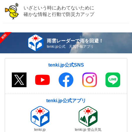
いざという時にあわてないために
確かな情報と行動で防災力アップ
雨雲レーダーで雨を回避！
tenki.jp公式 天気予報アプリ
tenki.jp公式SNS
tenki.jp公式アプリ
tenki.jp
tenki.jp 登山天気