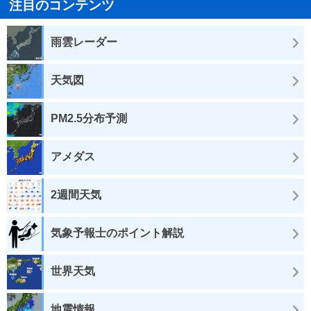
注目のコンテンツ
雨雲レーダー
天気図
PM2.5分布予測
アメダス
2週間天気
気象予報士のポイント解説
世界天気
地震情報