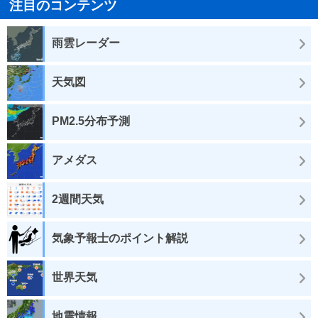
注目のコンテンツ
雨雲レーダー
天気図
PM2.5分布予測
アメダス
2週間天気
気象予報士のポイント解説
世界天気
地震情報