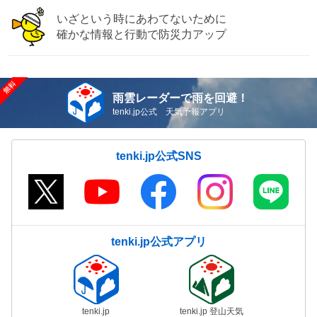
いざという時にあわてないために
確かな情報と行動で防災力アップ
雨雲レーダーで雨を回避！
tenki.jp公式 天気予報アプリ
tenki.jp公式SNS
tenki.jp公式アプリ
tenki.jp
tenki.jp 登山天気