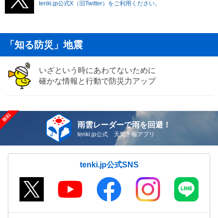
tenki.jp公式X（旧Twitter）をご利用ください。
「知る防災」地震
いざという時にあわてないために
確かな情報と行動で防災力アップ
雨雲レーダーで雨を回避！
tenki.jp公式 天気予報アプリ
tenki.jp公式SNS