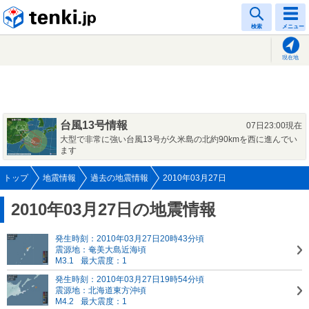
tenki.jp
検索
メニュー
現在地
台風13号情報
07日23:00現在
大型で非常に強い台風13号が久米島の北約90kmを西に進んでい
ます
トップ
地震情報
過去の地震情報
2010年03月27日
2010年03月27日の地震情報
発生時刻：2010年03月27日20時43分頃
震源地：奄美大島近海頃
M3.1
最大震度：1
発生時刻：2010年03月27日19時54分頃
震源地：北海道東方沖頃
M4.2
最大震度：1