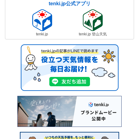
tenki.jp公式アプリ
tenki.jp
tenki.jp 登山天気