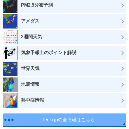
PM2.5分布予測
アメダス
2週間天気
気象予報士のポイント解説
世界天気
地震情報
熱中症情報
tenki.jpの全情報はこちら