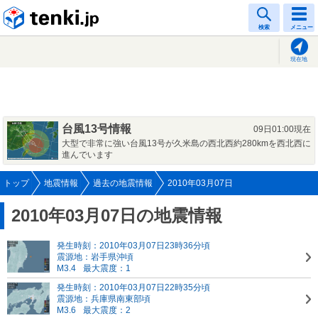
tenki.jp
検索
メニュー
現在地
台風13号情報
09日01:00現在
大型で非常に強い台風13号が久米島の西北西約280kmを西北西に
進んでいます
トップ
地震情報
過去の地震情報
2010年03月07日
2010年03月07日の地震情報
発生時刻：2010年03月07日23時36分頃
震源地：岩手県沖頃
M3.4
最大震度：1
発生時刻：2010年03月07日22時35分頃
震源地：兵庫県南東部頃
M3.6
最大震度：2