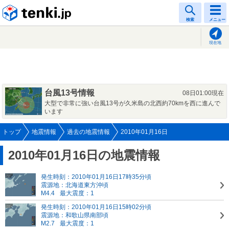
tenki.jp
検索
メニュー
現在地
台風13号情報
08日01:00現在
大型で非常に強い台風13号が久米島の北西約70kmを西に進んで
います
トップ
地震情報
過去の地震情報
2010年01月16日
2010年01月16日の地震情報
発生時刻：2010年01月16日17時35分頃
震源地：北海道東方沖頃
M4.4
最大震度：1
発生時刻：2010年01月16日15時02分頃
震源地：和歌山県南部頃
M2.7
最大震度：1