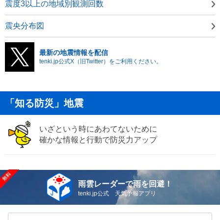
震度3以上の地域別観測回数
震央分布図
最新の地震情報を配信
tenki.jp公式X（旧Twitter）をご利用ください。
「知る防災」地震
いざという時にあわてないために
確かな情報と行動で防災力アップ
雨雲レーダーで雨を回避！
tenki.jp公式 天気予報アプリ