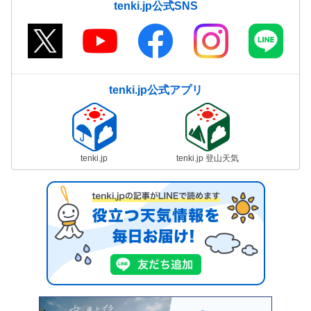
tenki.jp公式SNS
tenki.jp公式アプリ
tenki.jp
tenki.jp 登山天気